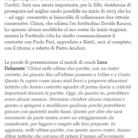
Nardò). Sarà una serata importante, per la Effe, desiderosa di
proseguire nel miglior modo possibile un inizio di 2023 che ha
– ad oggi- consentito ai biancoblu di collezionare due vittorie
consecutive. Chiusi, che schiera l’ex fortitudino Davide Raucci,
ha operato alcune modifiche al suo roster da iniziò stagione,
mentre la Fortitudo (che ha risolto consensualmente il
contratto con Paolo Paci, approdato a Rieti), sarà al completo,
con il ritorno a referto di Pietro Aradori.
Le parole di presentazione al match di coach
Luca
Dalmonte
:”
Chiusi nelle ultime due partite, con un roster
corretto, ha giocato fino all’ultimo possesso a Udine e a Cento.
Questo fa capire come siano stati bravi a proporre situazioni
tattiche che hanno costretto squadre di prima fascia a criticità
importanti durante le partite. Oggi, da quanto so, potrebbero
avere alcune assenze. Dovranno rivedere alcune rotazioni e
questo ci spingerà a modificare qualcosa perché potrebbero
giocare con quintetti molto bassi. Questo per dire che sarà
necessario da parte nostra avere un atteggiamento da
camaleonte, per leggere e reagire alle loro proposte. In
aggiunta, nelle ultime partite, con questo nuovo roster, hanno
difese tattiche che cercano di rubare il tempo all’avversario