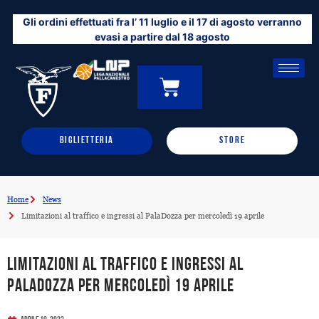
Vai
Gli ordini effettuati fra l’ 11 luglio e il 17 di agosto verranno
al
evasi a partire dal 18 agosto
contenuto
CARRELLO
0
BIGLIETTERIA
STORE
Home
News
Limitazioni al traffico e ingressi al PalaDozza per mercoledì 19 aprile
Limitazioni al traffico e ingressi al
PalaDozza per mercoledì 19 aprile