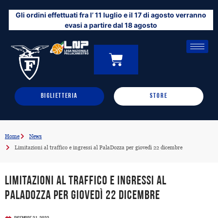
Vai
Gli ordini effettuati fra l’ 11 luglio e il 17 di agosto verranno
al
evasi a partire dal 18 agosto
contenuto
CARRELLO
0
BIGLIETTERIA
STORE
Home
News
Limitazioni al traffico e ingressi al PalaDozza per giovedì 22 dicembre
Limitazioni al traffico e ingressi al
PalaDozza per giovedì 22 dicembre