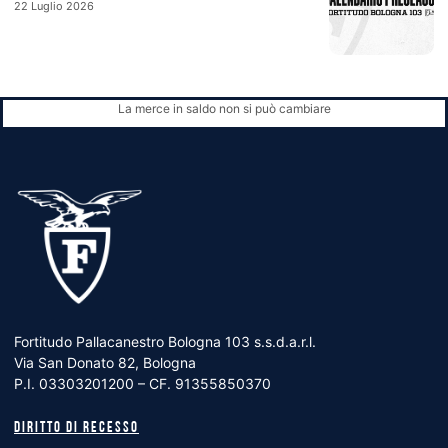
22 Luglio 2026
La merce in saldo non si può cambiare
Fortitudo Pallacanestro Bologna 103 s.s.d.a.r.l.
Via San Donato 82, Bologna
P.I. 03303201200 – CF. 91355850370
Diritto di recesso