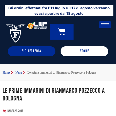
Vai
Gli ordini effettuati fra l’ 11 luglio e il 17 di agosto verranno
al
evasi a partire dal 18 agosto
contenuto
CARRELLO
0
BIGLIETTERIA
STORE
Home
News
Le prime immagini di Gianmarco Pozzecco a Bologna
Le prime immagini di Gianmarco Pozzecco a
Bologna
Marzo 28, 2018