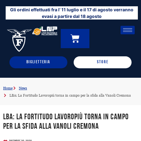
Vai
Gli ordini effettuati fra l’ 11 luglio e il 17 di agosto verranno
al
evasi a partire dal 18 agosto
contenuto
CARRELLO
0
BIGLIETTERIA
STORE
Home
News
LBA: La Fortitudo Lavoropiù torna in campo per la sfida alla Vanoli Cremona
LBA: La Fortitudo Lavoropiù torna in campo
per la sfida alla Vanoli Cremona