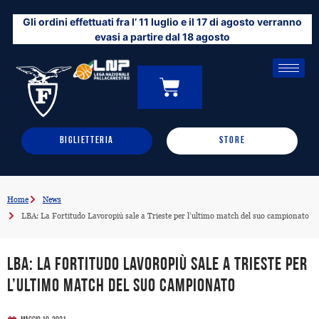
Vai
Gli ordini effettuati fra l’ 11 luglio e il 17 di agosto verranno
al
evasi a partire dal 18 agosto
contenuto
CARRELLO
0
BIGLIETTERIA
STORE
Home
News
LBA: La Fortitudo Lavoropiù sale a Trieste per l’ultimo match del suo campionato
LBA: La Fortitudo Lavoropiù sale a Trieste per
l’ultimo match del suo campionato