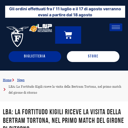
Vai
Gli ordini effettuati fra l’ 11 luglio e il 17 di agosto verranno
al
evasi a partire dal 18 agosto
contenuto
CARRELLO
0
BIGLIETTERIA
STORE
Home
News
LBA: La Fortitudo Kigili riceve la visita della Bertram Tortona, nel primo match
del girone di ritorno
LBA: La Fortitudo Kigili riceve la visita della
Bertram Tortona, nel primo match del girone