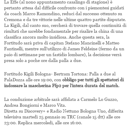
La Effe (al nono appuntamento casalingo di stagione) è
pertanto attesa dal difficile confronto con i piemontesi guidati
da coach Marco Ramondino, reduci dal successo ottenuto su
Cremona e da tre vittorie nelle ultime quattro partite disputate.
La Kigili, dal canto suo, cercherà di trovare quella continuità di
risultati che sarebbe fondamentale per risalire la china di una
classifica ancora molto insidiosa. Anche questa sera, la
Fortitudo sarà priva di capitan Stefano Mancinelli e Matteo
Fantinelli, mentre sull’utilizzo di James Feldeine (fermo da un
paio di settimane per un fastidio lombare), la decisione verrà
presa solo a poche ore dalla palla a due.
Fortitudo Kigili Bologna- Bertram Tortona: Palla a due al
PalaDozza alle ore 19:00, con
obbligo per tutti gli spettatori di
indossare la mascherina Ffp2 per l’intera durata del match.
La conduzione arbitrale sarà affidata a Carmelo Lo Guzzo,
Andrea Bongiorni e Marco Vita.
Diretta su Discovery+ e Radio Nettuno Bologna Uno, differita
televisiva martedì 25 gennaio su TRC (canale 15 dtt) alle ore
23:00. Replica mercoledì, alle ore 16:00.