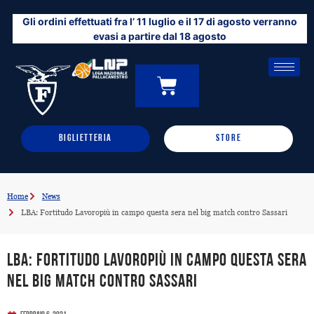
Vai
Gli ordini effettuati fra l’ 11 luglio e il 17 di agosto verranno
al
evasi a partire dal 18 agosto
contenuto
CARRELLO
0
BIGLIETTERIA
STORE
Home
News
LBA: Fortitudo Lavoropiù in campo questa sera nel big match contro Sassari
LBA: Fortitudo Lavoropiù in campo questa sera
nel big match contro Sassari