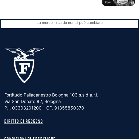
La merce in saldo non si può cambiare
Fortitudo Pallacanestro Bologna 103 s.s.d.a.r.l.
Via San Donato 82, Bologna
P.I. 03303201200 – CF. 91355850370
Diritto di recesso