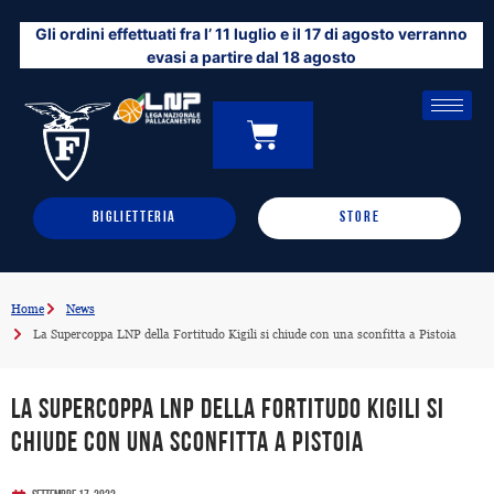
Vai
Gli ordini effettuati fra l’ 11 luglio e il 17 di agosto verranno
al
evasi a partire dal 18 agosto
contenuto
CARRELLO
0
BIGLIETTERIA
STORE
Home
News
La Supercoppa LNP della Fortitudo Kigili si chiude con una sconfitta a Pistoia
La Supercoppa LNP della Fortitudo Kigili si
chiude con una sconfitta a Pistoia