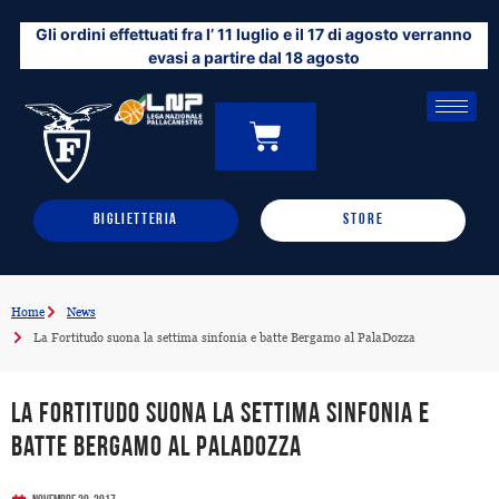
Vai
Gli ordini effettuati fra l’ 11 luglio e il 17 di agosto verranno
al
evasi a partire dal 18 agosto
contenuto
CARRELLO
0
BIGLIETTERIA
STORE
Home
News
La Fortitudo suona la settima sinfonia e batte Bergamo al PalaDozza
La Fortitudo suona la settima sinfonia e
batte Bergamo al PalaDozza