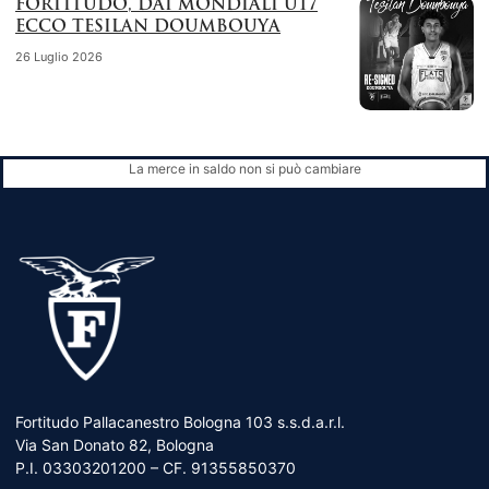
FORTITUDO, DAI MONDIALI U17
ECCO TESILAN DOUMBOUYA
26 Luglio 2026
La merce in saldo non si può cambiare
Fortitudo Pallacanestro Bologna 103 s.s.d.a.r.l.
Via San Donato 82, Bologna
P.I. 03303201200 – CF. 91355850370