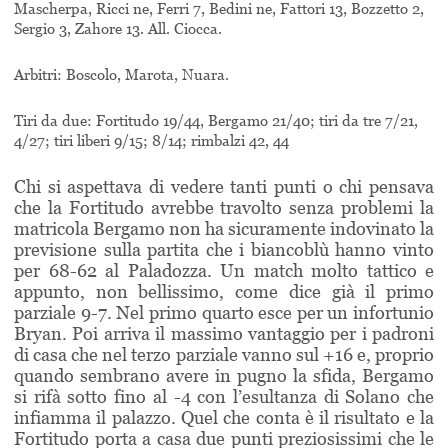
Mascherpa, Ricci ne, Ferri 7, Bedini ne, Fattori 13, Bozzetto 2,
Sergio 3, Zahore 13. All. Ciocca.
Arbitri: Boscolo, Marota, Nuara.
Tiri da due: Fortitudo 19/44, Bergamo 21/40; tiri da tre 7/21,
4/27; tiri liberi 9/15; 8/14; rimbalzi 42, 44
Chi si aspettava di vedere tanti punti o chi pensava
che la Fortitudo avrebbe travolto senza problemi la
matricola Bergamo non ha sicuramente indovinato la
previsione sulla partita che i biancoblù hanno vinto
per 68-62 al Paladozza. Un match molto tattico e
appunto, non bellissimo, come dice già il primo
parziale 9-7. Nel primo quarto esce per un infortunio
Bryan. Poi arriva il massimo vantaggio per i padroni
di casa che nel terzo parziale vanno sul +16 e, proprio
quando sembrano avere in pugno la sfida, Bergamo
si rifà sotto fino al -4 con l’esultanza di Solano che
infiamma il palazzo. Q
uel che conta è il risultato e la
Fortitudo porta a casa due punti preziosissimi che le