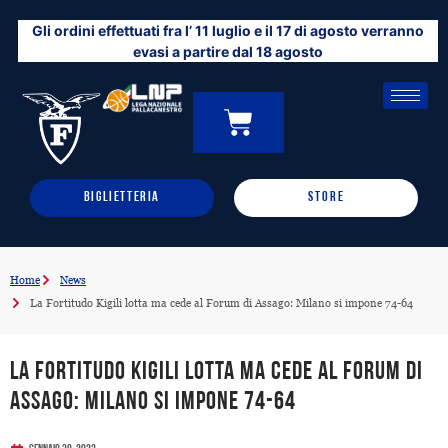
Vai
Gli ordini effettuati fra l’ 11 luglio e il 17 di agosto verranno
al
evasi a partire dal 18 agosto
contenuto
CARRELLO
0
BIGLIETTERIA
STORE
Home
News
La Fortitudo Kigili lotta ma cede al Forum di Assago: Milano si impone 74-64
La Fortitudo Kigili lotta ma cede al Forum di
Assago: Milano si impone 74-64