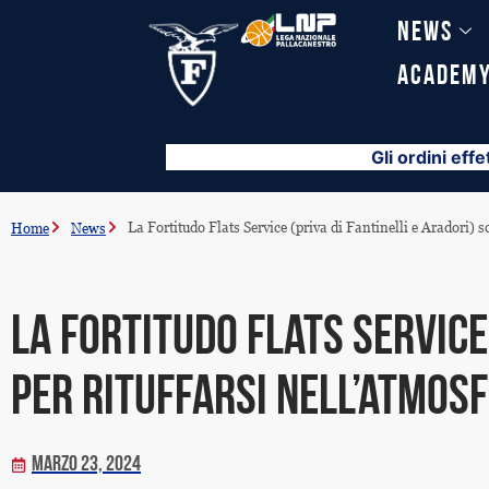
Vai
News
al
contenuto
Academ
Gli ordini effe
La Fortitudo Flats Service (priva di Fantinelli e Aradori) 
Home
News
La Fortitudo Flats Service 
per rituffarsi nell’atmos
Marzo 23, 2024