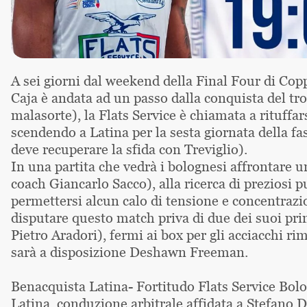
A sei giorni dal weekend della Final Four di Coppa
Caja è andata ad un passo dalla conquista del tro
malasorte), la Flats Service è chiamata a rituffa
scendendo a Latina per la sesta giornata della fa
deve recuperare la sfida con Treviglio).
In una partita che vedrà i bolognesi affrontare 
coach Giancarlo Sacco), alla ricerca di preziosi p
permettersi alcun calo di tensione e concentraz
disputare questo match priva di due dei suoi prin
Pietro Aradori), fermi ai box per gli acciacchi ri
sarà a disposizione Deshawn Freeman.
Benacquista Latina- Fortitudo Flats Service Bolog
Latina, conduzione arbitrale affidata a Stefano 