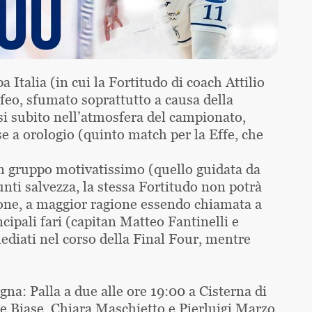
 Italia (in cui la Fortitudo di coach Attilio
feo, sfumato soprattutto a causa della
rsi subito nell’atmosfera del campionato,
se a orologio (quinto match per la Effe, che
un gruppo motivatissimo (quello guidata da
unti salvezza, la stessa Fortitudo non potrà
ione, a maggior ragione essendo chiamata a
cipali fari (capitan Matteo Fantinelli e
mediati nel corso della Final Four, mentre
na: Palla a due alle ore 19:00 a Cisterna di
De Biase, Chiara Maschietto e Pierluigi Marzo.