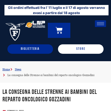
Vai
Gli ordini effettuati fra l’ 11 luglio e il 17 di agosto verranno
al
evasi a partire dal 18 agosto
contenuto
CARRELLO
0
BIGLIETTERIA
STORE
Home
News
La consegna delle Strenne ai bambini del reparto oncologico Gozzadini
La consegna delle Strenne ai bambini del
reparto oncologico Gozzadini