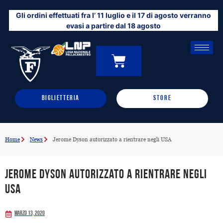
Vai
Gli ordini effettuati fra l’ 11 luglio e il 17 di agosto verranno
al
evasi a partire dal 18 agosto
contenuto
CARRELLO
0
BIGLIETTERIA
STORE
Home
News
Jerome Dyson autorizzato a rientrare negli USA
Jerome Dyson autorizzato a rientrare negli
USA
Marzo 13, 2020