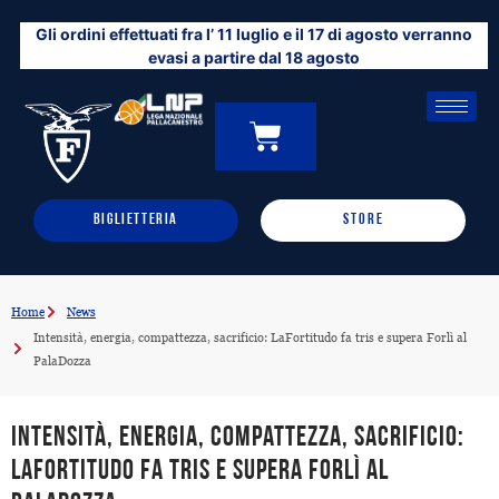
Vai
Gli ordini effettuati fra l’ 11 luglio e il 17 di agosto verranno
al
evasi a partire dal 18 agosto
contenuto
CARRELLO
0
BIGLIETTERIA
STORE
Home
News
Intensità, energia, compattezza, sacrificio: LaFortitudo fa tris e supera Forlì al
PalaDozza
Intensità, energia, compattezza, sacrificio:
LaFortitudo fa tris e supera Forlì al