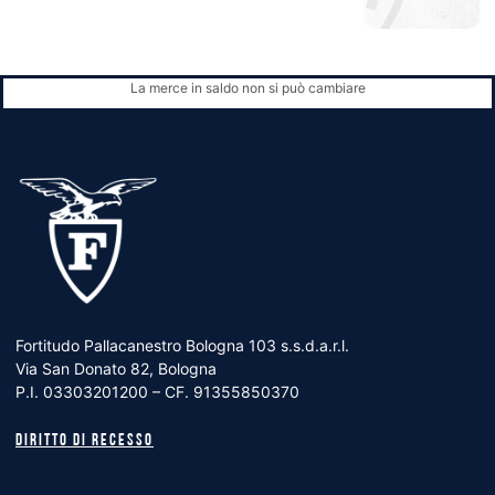
La merce in saldo non si può cambiare
Fortitudo Pallacanestro Bologna 103 s.s.d.a.r.l.
Via San Donato 82, Bologna
P.I. 03303201200 – CF. 91355850370
Diritto di recesso