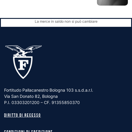
La merce in saldo non si può cambiare
Fortitudo Pallacanestro Bologna 103 s.s.d.a.r.l.
Via San Donato 82, Bologna
P.I. 03303201200 – CF. 91355850370
Diritto di recesso