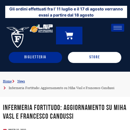
Vai
Gli ordini effettuati fra l’ 11 luglio e il 17 di agosto verranno
al
evasi a partire dal 18 agosto
contenuto
CARRELLO
0
BIGLIETTERIA
STORE
Home
News
Infermeria Fortitudo: Aggiornamento su Miha Vasl e Francesco Candussi
Infermeria Fortitudo: Aggiornamento su Miha
Vasl e Francesco Candussi