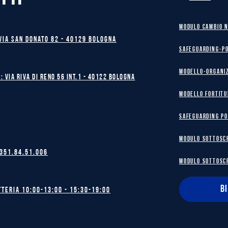
MODULO CAMBIO 
Via San Donato 82 - 40129 BOLOGNA
safeguarding-p
Modello-Organi
: Via Riva di Reno 56 int.1 - 40122 BOLOGNA
MODELLO FORTITU
safeguarding po
MODULO SOTTOSC
 351.84.51.006
MODULO SOTTOSC
B
tteria 10:00-13:00 - 15:30-19:00