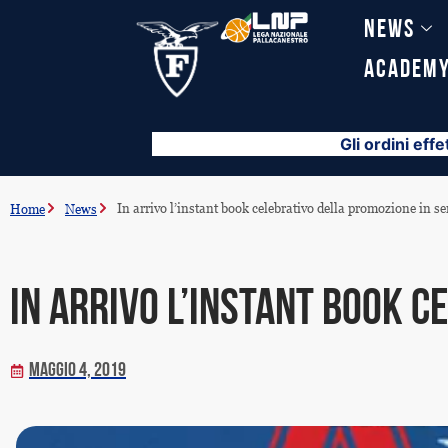
Vai
News
al
contenuto
Academ
Gli ordini effe
In arrivo l’instant book celebrativo della promozione in se
Home
News
In arrivo l’instant book c
Maggio 4, 2019