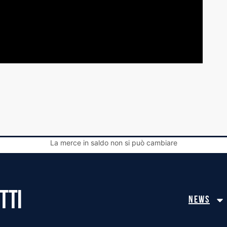
La merce in saldo non si può cambiare
TTI
News