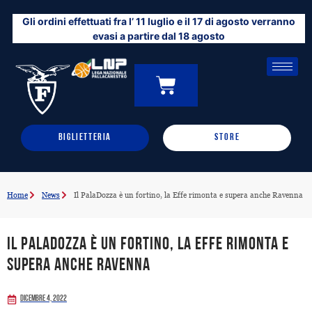
Vai
Gli ordini effettuati fra l’ 11 luglio e il 17 di agosto verranno
al
evasi a partire dal 18 agosto
contenuto
CARRELLO
0
BIGLIETTERIA
STORE
Home
News
Il PalaDozza è un fortino, la Effe rimonta e supera anche Ravenna
Il PalaDozza è un fortino, la Effe rimonta e
supera anche Ravenna
Dicembre 4, 2022