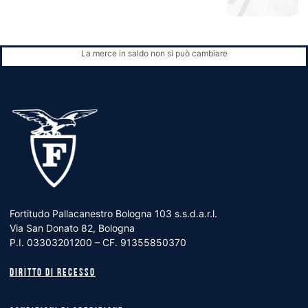
La merce in saldo non si può cambiare
Fortitudo Pallacanestro Bologna 103 s.s.d.a.r.l.
Via San Donato 82, Bologna
P.I. 03303201200 – CF. 91355850370
Diritto di recesso