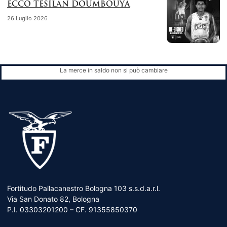
ECCO TESILAN DOUMBOUYA
26 Luglio 2026
La merce in saldo non si può cambiare
Fortitudo Pallacanestro Bologna 103 s.s.d.a.r.l.
Via San Donato 82, Bologna
P.I. 03303201200 – CF. 91355850370