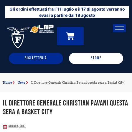
Vai
Gli ordini effettuati fra l’ 11 luglio e il 17 di agosto verranno
al
evasi a partire dal 18 agosto
contenuto
CARRELLO
0
BIGLIETTERIA
STORE
Home
News
Il Direttore Generale Christian Pavani questa sera a Basket City
Il Direttore Generale Christian Pavani questa
sera a Basket City
Giugno 6, 2017