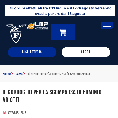
Vai
Gli ordini effettuati fra l’ 11 luglio e il 17 di agosto verranno
al
evasi a partire dal 18 agosto
contenuto
CARRELLO
0
BIGLIETTERIA
STORE
Home
News
Il cordoglio per la scomparsa di Erminio Ariotti
Il cordoglio per la scomparsa di Erminio
Ariotti
Novembre 2, 2023