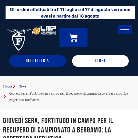
Vai
Gli ordini effettuati fra l’ 11 luglio e il 17 di agosto verranno
al
evasi a partire dal 18 agosto
contenuto
CARRELLO
0
BIGLIETTERIA
STORE
Home
News
Giovedì sera, Fortitudo in campo per il recupero di campionato a Bergamo: La
copertura mediatica
Giovedì sera, Fortitudo in campo per il
recupero di campionato a Bergamo: La