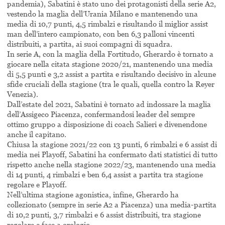
pandemia), Sabatini è stato uno dei protagonisti della serie A2,
vestendo la maglia dell’Urania Milano e mantenendo una
media di 10,7 punti, 4,5 rimbalzi e risultando il miglior assist
man dell’intero campionato, con ben 6,3 palloni vincenti
distribuiti, a partita, ai suoi compagni di squadra.
In serie A, con la maglia della Fortitudo, Gherardo è tornato a
giocare nella citata stagione 2020/21, mantenendo una media
di 5,5 punti e 3,2 assist a partita e risultando decisivo in alcune
sfide cruciali della stagione (tra le quali, quella contro la Reyer
Venezia).
Dall’estate del 2021, Sabatini è tornato ad indossare la maglia
dell’Assigeco Piacenza, confermandosi leader del sempre
ottimo gruppo a disposizione di coach Salieri e divenendone
anche il capitano.
Chiusa la stagione 2021/22 con 13 punti, 6 rimbalzi e 6 assist di
media nei Playoff, Sabatini ha confermato dati statistici di tutto
rispetto anche nella stagione 2022/23, mantenendo una media
di 14 punti, 4 rimbalzi e ben 6,4 assist a partita tra stagione
regolare e Playoff.
Nell’ultima stagione agonistica, infine, Gherardo ha
collezionato (sempre in serie A2 a Piacenza) una media-partita
di 10,2 punti, 3,7 rimbalzi e 6 assist distribuiti, tra stagione
regolare e fase a orologio.