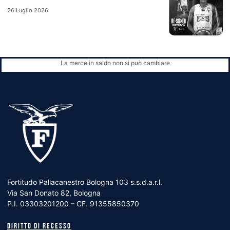
26 Luglio 2026
La merce in saldo non si può cambiare
Fortitudo Pallacanestro Bologna 103 s.s.d.a.r.l.
Via San Donato 82, Bologna
P.I. 03303201200 – CF. 91355850370
Diritto di recesso