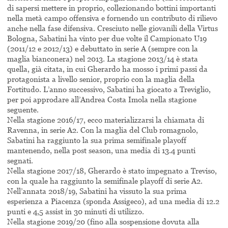
di sapersi mettere in proprio, collezionando bottini importanti
nella metà campo offensiva e fornendo un contributo di rilievo
anche nella fase difensiva. Cresciuto nelle giovanili della Virtus
Bologna, Sabatini ha vinto per due volte il Campionato U19
(2011/12 e 2012/13) e debuttato in serie A (sempre con la
maglia bianconera) nel 2013. La stagione 2013/14 è stata
quella, già citata, in cui Gherardo ha mosso i primi passi da
protagonista a livello senior, proprio con la maglia della
Fortitudo. L’anno successivo, Sabatini ha giocato a Treviglio,
per poi approdare all’Andrea Costa Imola nella stagione
seguente.
Nella stagione 2016/17, ecco materializzarsi la chiamata di
Ravenna, in serie A2. Con la maglia del Club romagnolo,
Sabatini ha raggiunto la sua prima semifinale playoff
mantenendo, nella post season, una media di 13.4 punti
segnati.
Nella stagione 2017/18, Gherardo è stato impegnato a Treviso,
con la quale ha raggiunto la semifinale playoff di serie A2.
Nell’annata 2018/19, Sabatini ha vissuto la sua prima
esperienza a Piacenza (sponda Assigeco), ad una media di 12.2
punti e 4,5 assist in 30 minuti di utilizzo.
Nella stagione 2019/20 (fino alla sospensione dovuta alla