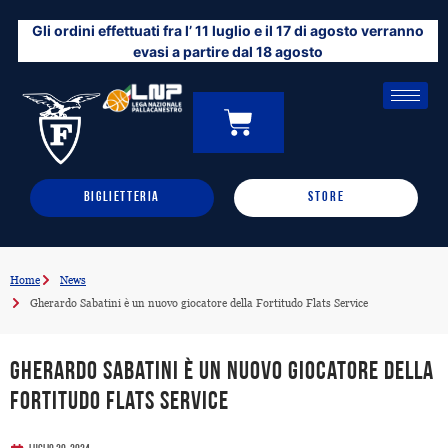
Vai
Gli ordini effettuati fra l’ 11 luglio e il 17 di agosto verranno
al
evasi a partire dal 18 agosto
contenuto
CARRELLO
0
BIGLIETTERIA
STORE
Home
News
Gherardo Sabatini è un nuovo giocatore della Fortitudo Flats Service
Gherardo Sabatini è un nuovo giocatore della
Fortitudo Flats Service