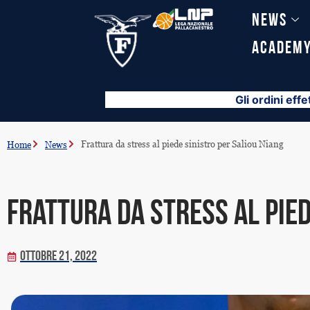
Vai
News
al
contenuto
Academ
Gli ordini effe
Frattura da stress al piede sinistro per Saliou Niang
Home
News
Frattura da stress al pied
Ottobre 21, 2022