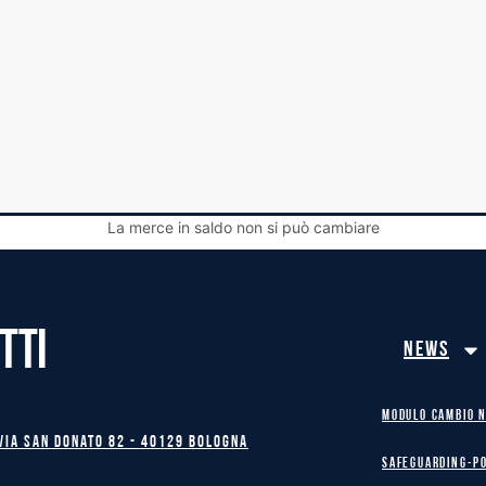
La merce in saldo non si può cambiare
TTI
News
MODULO CAMBIO 
Via San Donato 82 - 40129 BOLOGNA
safeguarding-p