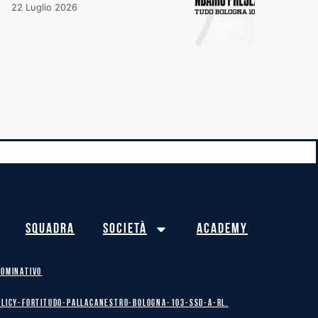
22 Luglio 2026
Squadra
Società
Academy
NOMINATIVO
olicy-Fortitudo-Pallacanestro-Bologna-103-SSD-A-RL.