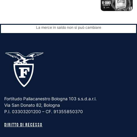
La merce in saldo non si può cambiare
Fortitudo Pallacanestro Bologna 103 s.s.d.a.r.l.
Via San Donato 82, Bologna
P.I. 03303201200 – CF. 91355850370
Diritto di recesso