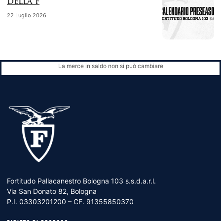
DELLA F
22 Luglio 2026
La merce in saldo non si può cambiare
Fortitudo Pallacanestro Bologna 103 s.s.d.a.r.l.
Via San Donato 82, Bologna
P.I. 03303201200 – CF. 91355850370