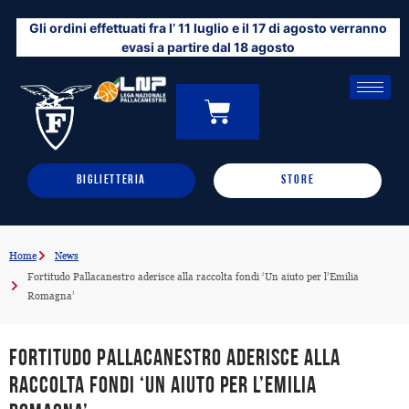
Vai
Gli ordini effettuati fra l’ 11 luglio e il 17 di agosto verranno
al
evasi a partire dal 18 agosto
contenuto
CARRELLO
0
BIGLIETTERIA
STORE
Home
News
Fortitudo Pallacanestro aderisce alla raccolta fondi ‘Un aiuto per l’Emilia
Romagna’
Fortitudo Pallacanestro aderisce alla
raccolta fondi ‘Un aiuto per l’Emilia