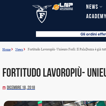
Vai
News
al
contenuto
Academ
Gli ordini effe
Fortitudo Lavoropiù- Unieuro Forlì: Il PalaDozza è già tut
Home
News
Fortitudo Lavoropiù- Unieu
Dicembre 18, 2018