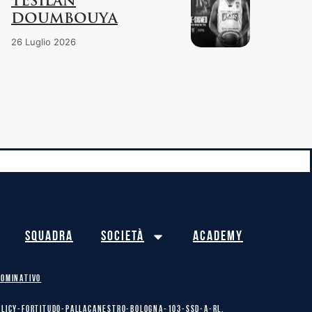
TESILAN
DOUMBOUYA
26 Luglio 2026
Squadra
Società
Academy
NOMINATIVO
olicy-Fortitudo-Pallacanestro-Bologna-103-SSD-A-RL.