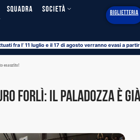
Squadra
Società
BIGLIETTERIA
y
ttuati fra l’ 11 luglio e il 17 di agosto verranno evasi a part
to esaurito!
ro Forlì: Il PalaDozza è gi