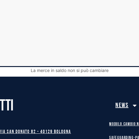
La merce in saldo non si può cambiare
TTI
News
MODULO CAMBIO 
Via San Donato 82 - 40129 BOLOGNA
safeguarding-p