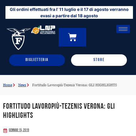
Vai
Gli ordini effettuati fra l’ 11 luglio e il 17 di agosto verranno
al
evasi a partire dal 18 agosto
contenuto
CARRELLO
0
BIGLIETTERIA
STORE
Home
News
Fortitudo Lavoropiù-Tezenis Verona: GLI HIGHLIGHTS
Fortitudo Lavoropiù-Tezenis Verona: GLI
HIGHLIGHTS
Gennaio 15, 2019