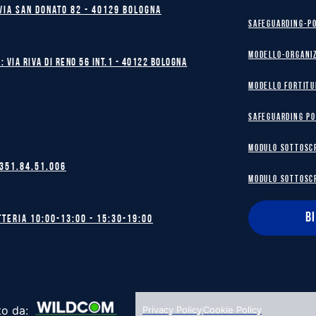
Via San Donato 82 - 40129 BOLOGNA
safeguarding-p
Modello-Organi
: Via Riva di Reno 56 int.1 - 40122 BOLOGNA
MODELLO FORTITU
safeguarding po
MODULO SOTTOSC
 351.84.51.006
MODULO SOTTOSC
B
tteria 10:00-13:00 - 15:30-19:00
to da:
Privacy Policy
Cookie Policy