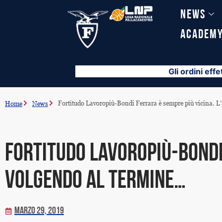
Vai
News
al
contenuto
Academ
Gli ordini effe
Fortitudo Lavoropiù-Bondi Ferrara è sempre più vicina. L’
Home
News
Fortitudo Lavoropiù-Bondi 
volgendo al termine…
Marzo 29, 2019