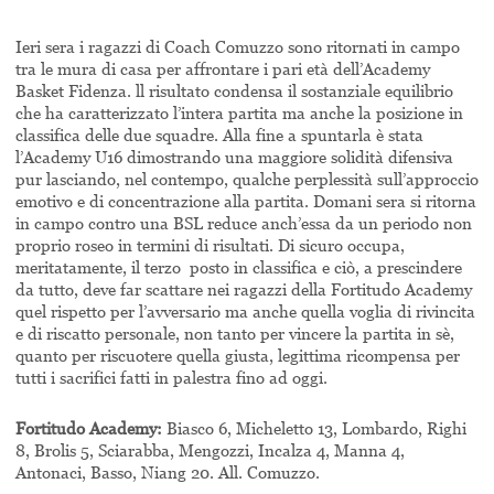
Ieri sera i ragazzi di Coach Comuzzo sono ritornati in campo
tra le mura di casa per affrontare i pari età dell’Academy
Basket Fidenza. ll risultato condensa il sostanziale equilibrio
che ha caratterizzato l’intera partita ma anche la posizione in
classifica delle due squadre. Alla fine a spuntarla è stata
l’Academy U16 dimostrando una maggiore solidità difensiva
pur lasciando, nel contempo, qualche perplessità sull’approccio
emotivo e di concentrazione alla partita. Domani sera si ritorna
in campo contro una BSL reduce anch’essa da un periodo non
proprio roseo in termini di risultati. Di sicuro occupa,
meritatamente, il terzo posto in classifica e ciò, a prescindere
da tutto, deve far scattare nei ragazzi della Fortitudo Academy
quel rispetto per l’avversario ma anche quella voglia di rivincita
e di riscatto personale, non tanto per vincere la partita in sè,
quanto per riscuotere quella giusta, legittima ricompensa per
tutti i sacrifici fatti in palestra fino ad oggi.
Fortitudo Academy:
Biasco 6,
Micheletto 13, Lombardo, Righi
8, Brolis 5, Sciarabba, Mengozzi, Incalza 4, Manna 4,
Antonaci, Basso, Niang 20.
All. Comuzzo.