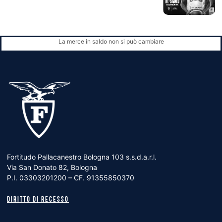
La merce in saldo non si può cambiare
Fortitudo Pallacanestro Bologna 103 s.s.d.a.r.l.
Via San Donato 82, Bologna
P.I. 03303201200 – CF. 91355850370
Diritto di recesso