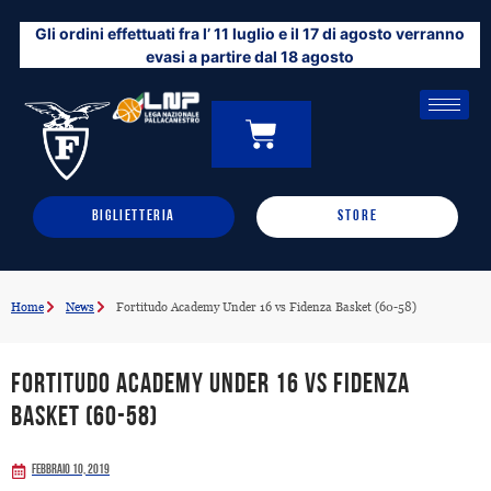
Vai
Gli ordini effettuati fra l’ 11 luglio e il 17 di agosto verranno
al
evasi a partire dal 18 agosto
contenuto
CARRELLO
0
BIGLIETTERIA
STORE
Home
News
Fortitudo Academy Under 16 vs Fidenza Basket (60-58)
Fortitudo Academy Under 16 vs Fidenza
Basket (60-58)
Febbraio 10, 2019