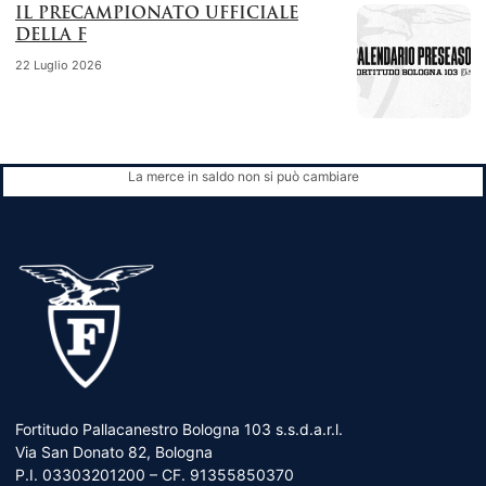
IL PRECAMPIONATO UFFICIALE
DELLA F
22 Luglio 2026
La merce in saldo non si può cambiare
Fortitudo Pallacanestro Bologna 103 s.s.d.a.r.l.
Via San Donato 82, Bologna
P.I. 03303201200 – CF. 91355850370