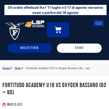
Vai
Gli ordini effettuati fra l’ 11 luglio e il 17 di agosto verranno
al
evasi a partire dal 18 agosto
contenuto
CARRELLO
0
BIGLIETTERIA
STORE
Home
News
Fortitudo Academy U18 vs Oxygen Bassano (63 – 95)
Fortitudo Academy U18 vs Oxygen Bassano (63
– 95)
Marzo 19, 2019