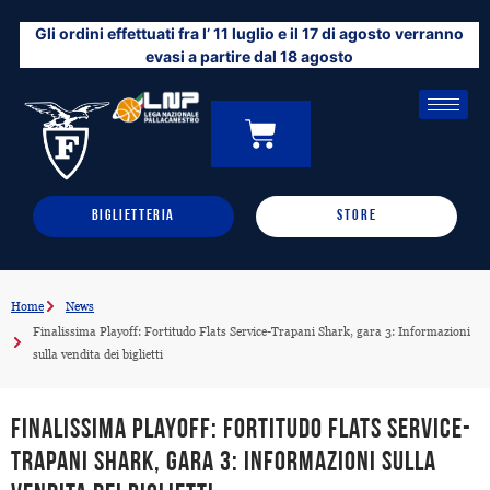
Vai
Gli ordini effettuati fra l’ 11 luglio e il 17 di agosto verranno
al
evasi a partire dal 18 agosto
contenuto
CARRELLO
0
BIGLIETTERIA
STORE
Home
News
Finalissima Playoff: Fortitudo Flats Service-Trapani Shark, gara 3: Informazioni
sulla vendita dei biglietti
Finalissima Playoff: Fortitudo Flats Service-
Trapani Shark, gara 3: Informazioni sulla