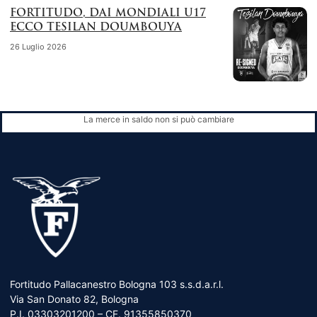
FORTITUDO, DAI MONDIALI U17
ECCO TESILAN DOUMBOUYA
26 Luglio 2026
La merce in saldo non si può cambiare
Fortitudo Pallacanestro Bologna 103 s.s.d.a.r.l.
Via San Donato 82, Bologna
P.I. 03303201200 – CF. 91355850370