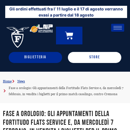
Vai
Gli ordini effettuati fra l’ 11 luglio e il 17 di agosto verranno
al
evasi a partire dal 18 agosto
contenuto
CARRELLO
0
BIGLIETTERIA
STORE
Home
News
Fase a orologio: Gli appuntamenti della Fortitudo Flats Service e, da mercoledì 7
febbraio, in vendita i biglietti per il primo match casalingo, contro Cremona
Fase a orologio: Gli appuntamenti della
Fortitudo Flats Service e, da mercoledì 7