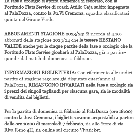
La fase a orologio si aprirà domenica 11 febbraio, con la
Fortitudo Flats Service di coach Attilio Caja subito impegnata
al PalaDozza, contro la Ju.Vi Cremona
, squadra classificatasi
quinta nel Girone Verde.
ABBONAMENTI STAGIONE 2023/24:
Si ricorda ai 4.107
abbonati della stagione 2023/24 che
le tessere RESTANO
VALIDE anche per le cinque partite della fase a orologio che la
Fortitudo Flats Service giocherà al PalaDozza,
già a partire-
quindi- dal match di domenica 11 febbraio.
INFORMAZIONI BIGLIETTERIA:
Con riferimento alle undici
partite di stagione regolare già disputate quest’anno al
PalaDozza
, RIMANGONO INVARIATI nella fase a orologio sia
i prezzi dei singoli tagliandi per ciascuna gara, sia le modalità
di vendita dei biglietti.
Per la partita di domenica 11 febbraio al PalaDozza (ore 18:00)
contro la Juvi Cremona, i biglietti saranno acquistabili a partire
dalle ore 10:00 di mercoledì 7 febbraio
, sia allo Store di via
Riva Reno 4H, sia online sul circuito Vivaticket.