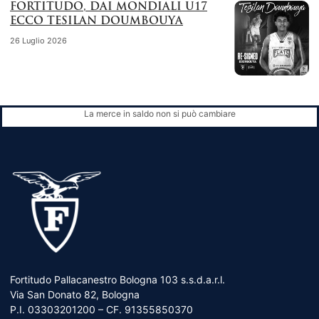
FORTITUDO, DAI MONDIALI U17
ECCO TESILAN DOUMBOUYA
26 Luglio 2026
La merce in saldo non si può cambiare
Fortitudo Pallacanestro Bologna 103 s.s.d.a.r.l.
Via San Donato 82, Bologna
P.I. 03303201200 – CF. 91355850370