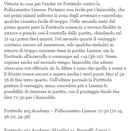
Vittoria in casa per l’under 20 Fortitudo contro la
Pallacanestro Lissone. Partenza non facile per i biancoblu, che
nei primi minuti soffrono la zona degli avversari e concedono
qualche canestro facile di troppo. Nella seconda metà del
primo quarto però la Fortitudo comincia a trovare fluidità in
attacco e prende così il controlla della partita, chiudendo sul
21-14 i primi dieci minuti. Nel secondo quarto il vantaggio
continua ancora ad aumentare, solo qualche rimbalzo in
attacco di troppo concesso tiene in partita Lissone, ma la
Fortitudo all’intervallo è comunque sul +14 (36-22). Stesso
copione anche nel secondo tempo, biancoblu che adesso
attaccano con efficacia sia la difesa a zona che quella a uomo e
il divario cresce ancora e supera anche i venti punti, fino al 59-
36 di fine terzo quarto. Nell’ultimo parziale la Fortitudo
gestisce il vantaggio, senza concedere più a Lissone la
possibilità di rientrare in partita, con il punteggio finale che
dice 72-50 per i biancoblu.
Fortitudo 103 Academy – Pallacanestro Lissone 72-50 (21-14,
36-22, 59-36)
Fortitudo 103 Academy: Mandini 24, Pontrelli, Cenni 7,