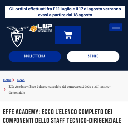
Vai
Gli ordini effettuati fra l’ 11 luglio e il 17 di agosto verranno
al
evasi a partire dal 18 agosto
contenuto
CARRELLO
0
BIGLIETTERIA
STORE
Home
News
Effe Academy: Ecco l’elenco completo dei componenti dello staff tecnico-
dirigenziale
Effe Academy: Ecco l’elenco completo dei
componenti dello staff tecnico-dirigenziale