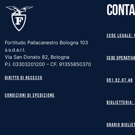
CONTA
Sede legale: 
Fortitudo Pallacanestro Bologna 103
s.s.d.a.r.l.
Via San Donato 82, Bologna
Sede operativa
P.I. 03303201200 – CF. 91355850370
Diritto di recesso
051.52.07.48
Condizioni di spedizione
Biglietteria:
Orario biglie