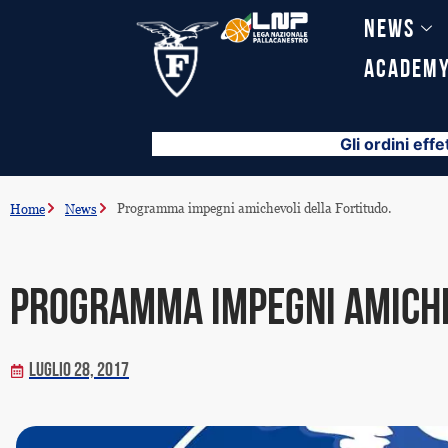
Vai
News
al
contenuto
Academ
Gli ordini effe
Programma impegni amichevoli della Fortitudo.
Home
News
Programma impegni amiche
Luglio 28, 2017