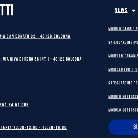
TTI
News
MODULO CAMBIO 
Via San Donato 82 - 40129 BOLOGNA
safeguarding-p
Modello-Organi
: Via Riva di Reno 56 int.1 - 40122 BOLOGNA
MODELLO FORTITU
safeguarding po
MODULO SOTTOSC
 351.84.51.006
MODULO SOTTOSC
B
tteria 10:00-13:00 - 15:30-19:00