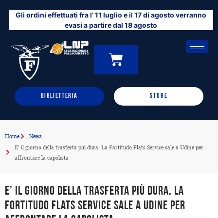
Vai
Gli ordini effettuati fra l’ 11 luglio e il 17 di agosto verranno
al
evasi a partire dal 18 agosto
contenuto
CARRELLO
0
BIGLIETTERIA
STORE
Home
News
E’ il giorno della trasferta più dura. La Fortitudo Flats Service sale a Udine per
affrontare la capolista
E’ il giorno della trasferta più dura. La
Fortitudo Flats Service sale a Udine per