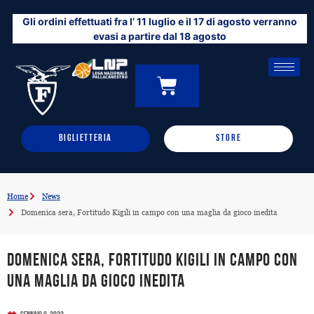
Vai
Gli ordini effettuati fra l’ 11 luglio e il 17 di agosto verranno
al
evasi a partire dal 18 agosto
contenuto
CARRELLO
0
BIGLIETTERIA
STORE
Home
News
Domenica sera, Fortitudo Kigili in campo con una maglia da gioco inedita
Domenica sera, Fortitudo Kigili in campo con
una maglia da gioco inedita