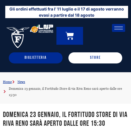
Vai
Gli ordini effettuati fra l’ 11 luglio e il 17 di agosto verranno
al
evasi a partire dal 18 agosto
contenuto
CARRELLO
0
BIGLIETTERIA
STORE
Home
News
Domenica 23 gennaio, il Fortitudo Store di via Riva Reno sarà aperto dalle ore
15:30
Domenica 23 gennaio, il Fortitudo Store di via
Riva Reno sarà aperto dalle ore 15:30