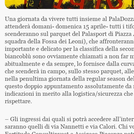
Una giornata da vivere tutti insieme al PalaDozz
attenderà domani- domenica 15 aprile- tutti i tifos
scenderanno sul parquet del Palasport di Piazza A
squadra della Fossa dei Leoni), che affronterann
importante e delicato per la classifica della seco
biancoblù sono ovviamente chiamati a non far ma
abitualmente e da sempre, lo fornisce dalla curv
che scenderà in campo, sullo stesso parquet, alle
nella penultima giornata della regular season de
questo doppio appuntamento assolutamente da no
indicazioni in merito alla logistica/sicurezza che 
rispettare.
– Gli ingressi dai quali si potrà accedere all’int
saranno quelli di via Nannetti e via Calori. Chi vo
Fortitudo Consultinvest e Assigeco Piacenza potr