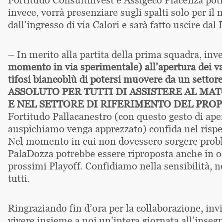
invece, vorrà presenziare sugli spalti solo per il
dall’ingresso di via Calori e sarà fatto uscire dal
– In merito alla partita della prima squadra, inv
momento in via sperimentale) all’apertura dei va
tifosi biancoblù di potersi muovere da un setto
ASSOLUTO PER TUTTI DI ASSISTERE AL MA
E NEL SETTORE DI RIFERIMENTO DEL PRO
Fortitudo Pallacanestro (con questo gesto di aper
auspichiamo venga apprezzato) confida nel rispet
Nel momento in cui non dovessero sorgere proble
PalaDozza potrebbe essere riproposta anche in oc
prossimi Playoff. Confidiamo nella sensibilità, ne
tutti.
Ringraziando fin d’ora per la collaborazione, invi
vivere insieme a noi un’intera giornata all’insegn