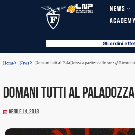
Vai
News
al
contenuto
Academ
Gli ordini effe
Domani tutti al PalaDozza a partire dalle ore 15! Ricordia
Home
News
Domani tutti al PalaDozza 
Aprile 14, 2018