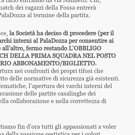
 match dei ragazzi della Fossa entrerà
 PalaDozza al termine della partita.
ece,
la Società ha deciso di procedere (per il
rchi interni al PalaDozza per consentire ai
re all’altro, fermo restando L’OBBLIGO
TCH DELLA PRIMA SQUADRA NEL POSTO
PRIO ABBONAMENTO/BIGLIETTO.
tura nei confronti dei propri tifosi che
to delle normative di sicurezza già esistenti.
matiche, l’apertura dei varchi interni del
casione delle partite casalinghe dei
lla collaborazione e nella correttezza di
tiamo fin d’ora tutti gli appassionati a voler
a della passione cestistica per i colori