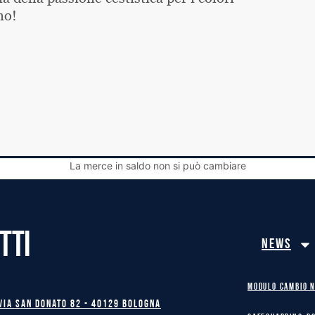
no!
La merce in saldo non si può cambiare
TTI
News
MODULO CAMBIO 
Via San Donato 82 - 40129 BOLOGNA