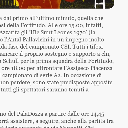
a dal primo all’ultimo minuto, quella che
i della Fortitudo. Alle ore 15.00, infatti,
zzarita gli ‘Hic Sunt Leones 1970’ (la
o l’Antal Pallavicini in un impegno molto
nda fase del campionato CSI. Tutti i tifosi
ncare il proprio sostegno e supporto a chi,
a Schull per la prima squadra della Fortitudo,
 ore 18.00 per affrontare l’Assigeco Piacenza
l campionato di serie A2. In occasione di
n perdere, sono state predisposte apposite
tutti gli spettatori saranno tenuti a
erno del PalaDozza a partire dalle ore 14,45
rrà assistere, a seguire, anche alla partita tra
à farlo entrando da via Nannetti. Chi,