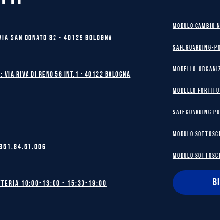
MODULO CAMBIO 
Via San Donato 82 - 40129 BOLOGNA
safeguarding-p
Modello-Organi
: Via Riva di Reno 56 int.1 - 40122 BOLOGNA
MODELLO FORTITU
safeguarding po
MODULO SOTTOSC
 351.84.51.006
MODULO SOTTOSC
B
tteria 10:00-13:00 - 15:30-19:00