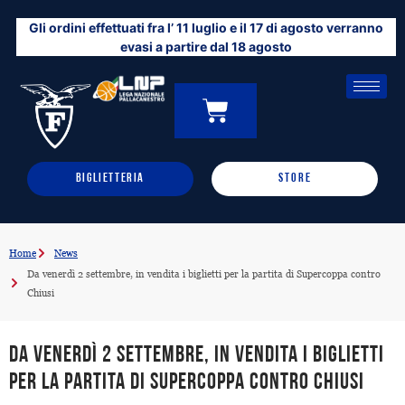
Vai
Gli ordini effettuati fra l’ 11 luglio e il 17 di agosto verranno
al
evasi a partire dal 18 agosto
contenuto
CARRELLO
0
BIGLIETTERIA
STORE
Home
News
Da venerdì 2 settembre, in vendita i biglietti per la partita di Supercoppa contro
Chiusi
Da venerdì 2 settembre, in vendita i biglietti
per la partita di Supercoppa contro Chiusi