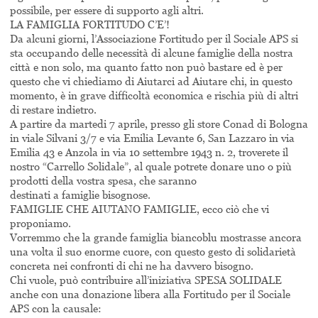
possibile, per essere di supporto agli altri.
LA FAMIGLIA FORTITUDO C’E’!
Da alcuni giorni, l’Associazione Fortitudo per il Sociale APS si
sta occupando delle necessità di alcune famiglie della nostra
città e non solo, ma quanto fatto non può bastare ed è per
questo che vi chiediamo di Aiutarci ad Aiutare chi, in questo
momento, è in grave difficoltà economica e rischia più di altri
di restare indietro.
A partire da martedi 7 aprile, presso gli store Conad di Bologna
in viale Silvani 3/7 e via Emilia Levante 6, San Lazzaro in via
Emilia 43 e Anzola in via 10 settembre 1943 n. 2, troverete il
nostro “Carrello Solidale”, al quale potrete donare uno o più
prodotti della vostra spesa, che saranno
destinati a famiglie bisognose.
FAMIGLIE CHE AIUTANO FAMIGLIE, ecco ciò che vi
proponiamo.
Vorremmo che la grande famiglia biancoblu mostrasse ancora
una volta il suo enorme cuore, con questo gesto di solidarietà
concreta nei confronti di chi ne ha davvero bisogno.
Chi vuole, può contribuire all’iniziativa SPESA SOLIDALE
anche con una donazione libera alla Fortitudo per il Sociale
APS con la causale: