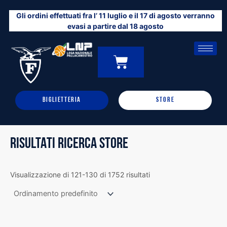
Vai
Gli ordini effettuati fra l’ 11 luglio e il 17 di agosto verranno
al
evasi a partire dal 18 agosto
contenuto
CARRELLO
0
BIGLIETTERIA
STORE
RISULTATI RICERCA STORE
Visualizzazione di 121-130 di 1752 risultati