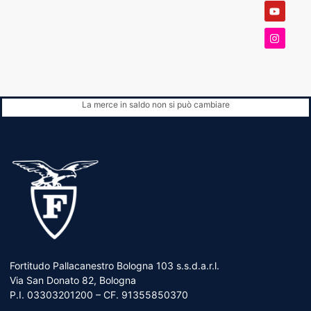
La merce in saldo non si può cambiare
Fortitudo Pallacanestro Bologna 103 s.s.d.a.r.l.
Via San Donato 82, Bologna
P.I. 03303201200 – CF. 91355850370