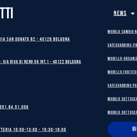
TTI
News
MODULO CAMBIO 
Via San Donato 82 - 40129 BOLOGNA
safeguarding-p
Modello-Organi
: Via Riva di Reno 56 int.1 - 40122 BOLOGNA
MODELLO FORTITU
safeguarding po
MODULO SOTTOSC
 351.84.51.006
MODULO SOTTOSC
B
tteria 10:00-13:00 - 15:30-19:00