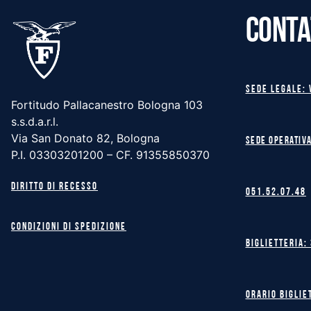
CONTA
Sede legale: 
Fortitudo Pallacanestro Bologna 103
s.s.d.a.r.l.
Via San Donato 82, Bologna
Sede operativa
P.I. 03303201200 – CF. 91355850370
Diritto di recesso
051.52.07.48
Condizioni di spedizione
Biglietteria:
Orario biglie