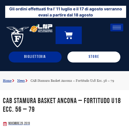
Vai
Gli ordini effettuati fra l’ 11 luglio e il 17 di agosto verranno
al
evasi a partire dal 18 agosto
contenuto
CARRELLO
0
BIGLIETTERIA
STORE
Home
News
CAB Stamura Basket Ancona – Fortitudo U18 Ecc. 56 – 79
CAB Stamura Basket Ancona – Fortitudo U18
Ecc. 56 – 79
Novembre 28, 2019