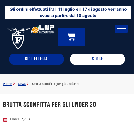
Vai
Gli ordini effettuati fra l’ 11 luglio e il 17 di agosto verranno
al
evasi a partire dal 18 agosto
contenuto
CARRELLO
0
BIGLIETTERIA
STORE
Home
News
Brutta sconfitta per gli Under 20
Brutta sconfitta per gli Under 20
Dicembre 12, 2017