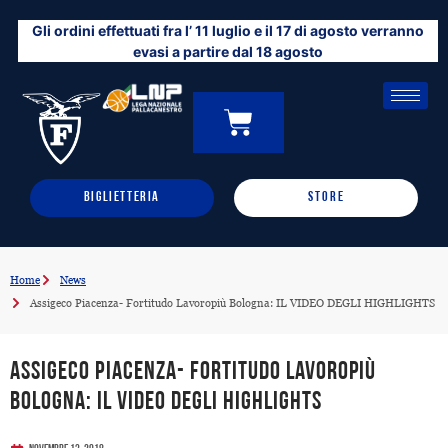
Vai
Gli ordini effettuati fra l’ 11 luglio e il 17 di agosto verranno
al
evasi a partire dal 18 agosto
contenuto
CARRELLO
0
BIGLIETTERIA
STORE
Home
News
Assigeco Piacenza- Fortitudo Lavoropiù Bologna: IL VIDEO DEGLI HIGHLIGHTS
Assigeco Piacenza- Fortitudo Lavoropiù
Bologna: IL VIDEO DEGLI HIGHLIGHTS