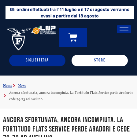
Vai
Gli ordini effettuati fra l’ 11 luglio e il 17 di agosto verranno
al
evasi a partire dal 18 agosto
contenuto
CARRELLO
0
BIGLIETTERIA
STORE
Home
News
Ancora sfortunata, ancora incompiuta. La Fortitudo Flats Service perde Aradori e
cede 79-73 ad Avellino
Ancora sfortunata, ancora incompiuta. La
Fortitudo Flats Service perde Aradori e cede