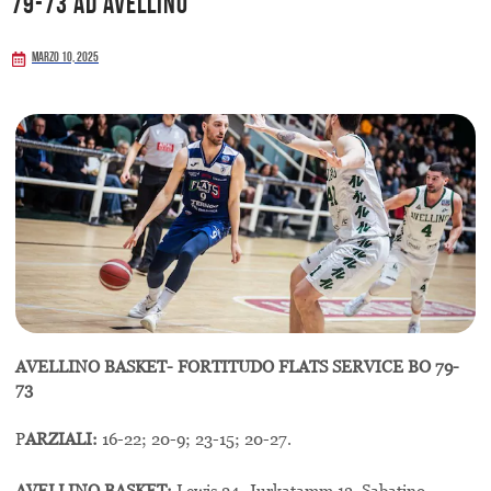
79-73 ad Avellino
Marzo 10, 2025
AVELLINO BASKET- FORTITUDO FLATS SERVICE BO 79-
73
P
ARZIALI:
16-22; 20-9; 23-15; 20-27.
AVELLINO BASKET:
Lewis 24, Jurkatamm 13, Sabatino,