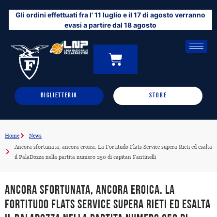
Vai
Gli ordini effettuati fra l’ 11 luglio e il 17 di agosto verranno
al
evasi a partire dal 18 agosto
contenuto
CARRELLO
0
BIGLIETTERIA
STORE
Home
News
Ancora sfortunata, ancora eroica. La Fortitudo Flats Service supera Rieti ed esalta
il PalaDozza nella partita numero 250 di capitan Fantinelli
Ancora sfortunata, ancora eroica. La
Fortitudo Flats Service supera Rieti ed esalta